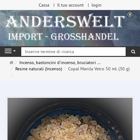
Cassa
Il tuo account
login
ri
Navigation
Pagina
Incenso, bastoncini d'incenso, bruciatori ...
principale
Resine naturali (Incenso)
Copal Manila Vetro 50 ml. (30 g)