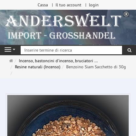
Cassa
Il tuo account
login
ri
Navigation
Pagina
Incenso, bastoncini d'incenso, bruciatori ...
principale
Resine naturali (Incenso)
Benzoino Siam Sacchetto di 30g