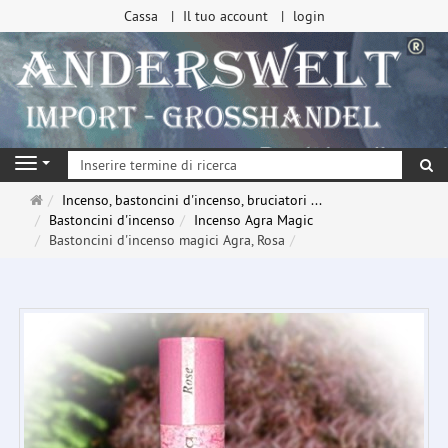
Cassa
Il tuo account
login
ri
Navigation
Pagina
Incenso, bastoncini d'incenso, bruciatori ...
principale
Bastoncini d'incenso
Incenso Agra Magic
Bastoncini d'incenso magici Agra, Rosa