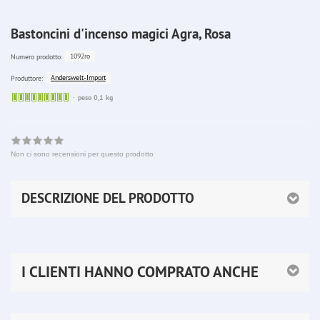
Bastoncini d'incenso magici Agra, Rosa
1092ro
Numero prodotto:
Anderswelt-Import
Produttore:
Sofort
peso 0,1 kg
lieferbar
Non ci sono recensioni per questo prodotto
DESCRIZIONE DEL PRODOTTO
I CLIENTI HANNO COMPRATO ANCHE