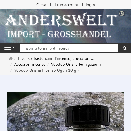
Cassa
Il tuo account
login
ri
Navigation
Pagina
Incenso, bastoncini d'incenso, bruciatori ...
principale
Accessori incenso
Voodoo Orisha Fumigazioni
Voodoo Orisha Incenso Ogun 10 g