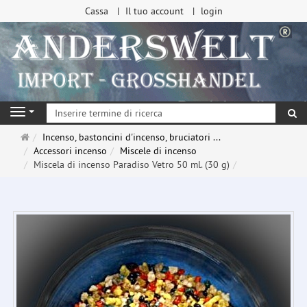
Cassa
Il tuo account
login
ri
Navigation
Pagina
Incenso, bastoncini d'incenso, bruciatori ...
principale
Accessori incenso
Miscele di incenso
Miscela di incenso Paradiso Vetro 50 ml. (30 g)