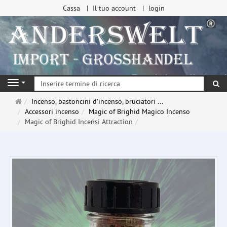
Cassa
Il tuo account
login
ri
Navigation
Pagina
Incenso, bastoncini d'incenso, bruciatori ...
principale
Accessori incenso
Magic of Brighid Magico Incenso
Magic of Brighid Incensi Attraction