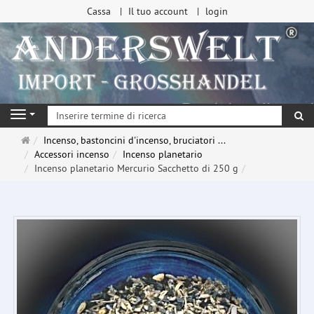
Cassa
Il tuo account
login
ri
Navigation
Pagina
Incenso, bastoncini d'incenso, bruciatori ...
principale
Accessori incenso
Incenso planetario
Incenso planetario Mercurio Sacchetto di 250 g