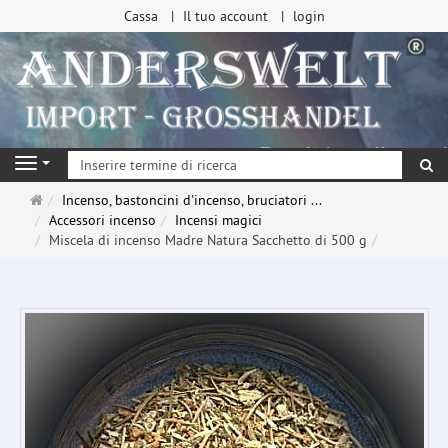
Cassa
Il tuo account
login
ri
Navigation
Pagina
Incenso, bastoncini d'incenso, bruciatori ...
principale
Accessori incenso
Incensi magici
Miscela di incenso Madre Natura Sacchetto di 500 g