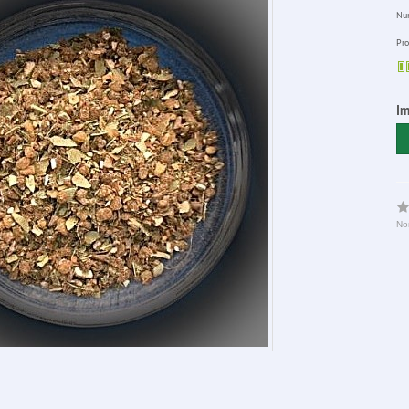
Num
Pro
Im
No