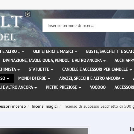
 E ALTRO ...
OLII ETERICI E MAGICI
BUSTE, SACCHETTI E SCA
DIVINAZIONE, TAVOLE OUIJA, PENDOLI E ALTRO ANCORA
ACCHIAPPA
LCHIMISTA
STATUETTE
CANDELE E ACCESSORI PER CANDELE
ENSO
MONDI DI ERBE
ARAZZI, SPECCHI E ALTRO ANCORA
I E ALTRO ANCORA
PIETRE PREZIOSE
VOODOO
ACCESSOR
essori incenso
Incensi magici
Incenso di successo Sacchetto di 500 
I