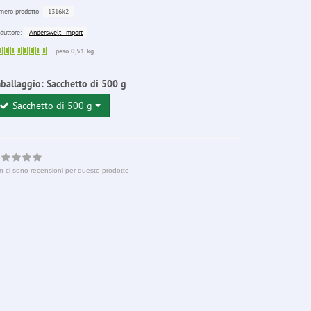
1316k2
ero prodotto:
Anderswelt-Import
duttore:
Sofort
peso 0,51 kg
lieferbar
ballaggio:
Sacchetto di 500 g
Sacchetto di 500 g
n ci sono recensioni per questo prodotto