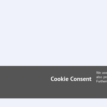
We use 
Cookie Consent
also pr
Further