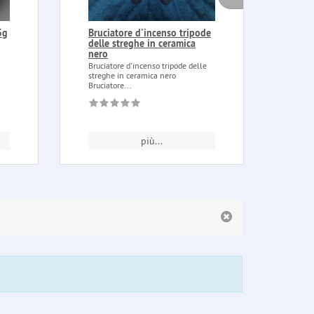
5g
Bruciatore d'incenso tripode
Ince
delle streghe in ceramica
25g
nero
Incen
(oliba
Bruciatore d'incenso tripode delle
alime
streghe in ceramica nero
Bruciatore...
più...