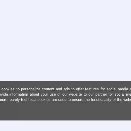
cookies to personalize content and ads to offer features for social media 
ovide information about your use of our website to our partner for social me
more, purely technical cookies are used to ensure the functionality of the web