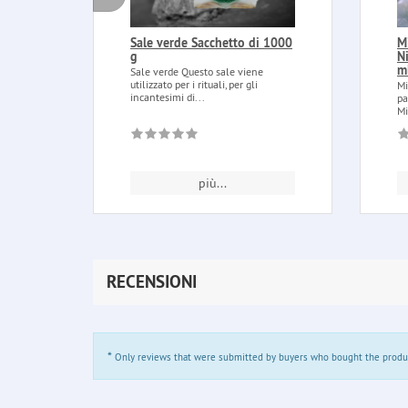
Sale verde Sacchetto di 1000
Mi
g
N
m
Sale verde Questo sale viene
utilizzato per i rituali, per gli
Mi
incantesimi di...
pa
Mi
più...
RECENSIONI
*
Only reviews that were submitted by buyers who bought the product 