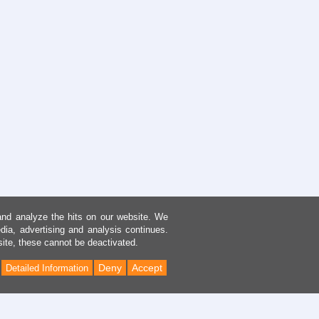
and analyze the hits on our website. We
dia, advertising and analysis continues.
site, these cannot be deactivated.
Deny
Accept
Detailed Information