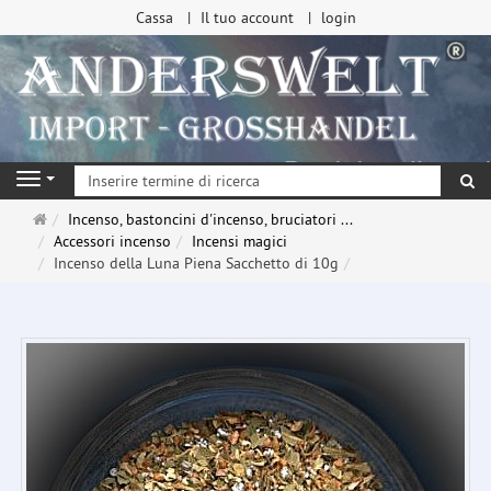
Cassa
Il tuo account
login
ri
Navigation
Pagina
Incenso, bastoncini d'incenso, bruciatori ...
principale
Accessori incenso
Incensi magici
Incenso della Luna Piena Sacchetto di 10g