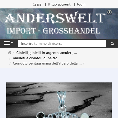
Cassa
Il tuo account
login
ri
Navigation
Pagina
Gioielli, gioielli in argento, amuleti, ...
principale
Amuleti e ciondoli di peltro
Ciondolo pentagramma dell'albero della ...