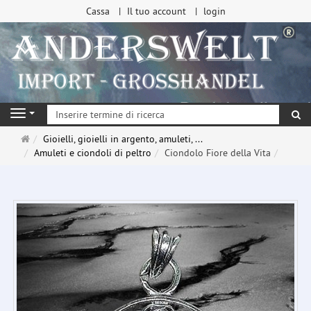
Cassa
Il tuo account
login
ri
Navigation
Pagina
Gioielli, gioielli in argento, amuleti, ...
principale
Amuleti e ciondoli di peltro
Ciondolo Fiore della Vita