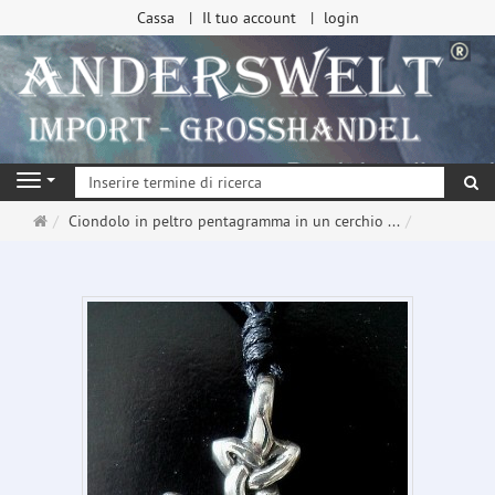
Cassa
Il tuo account
login
ri
Navigation
Pagina
Ciondolo in peltro pentagramma in un cerchio ...
principale