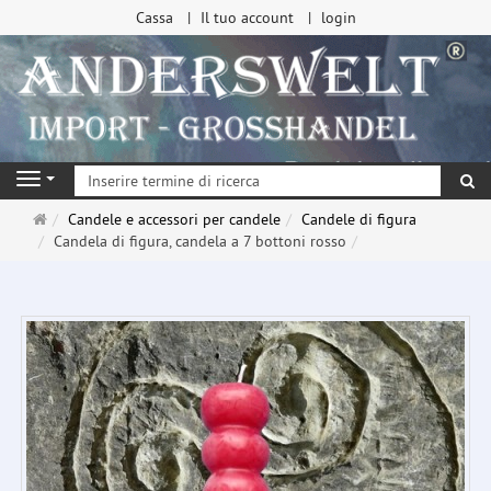
Cassa
Il tuo account
login
ri
Navigation
Pagina
Candele e accessori per candele
Candele di figura
principale
Candela di figura, candela a 7 bottoni rosso