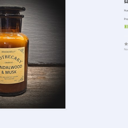
s
Num
Pro
No