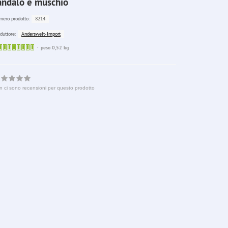
andalo e muschio
8214
ero prodotto:
Anderswelt-Import
duttore:
Sofort
peso 0,52 kg
lieferbar
n ci sono recensioni per questo prodotto