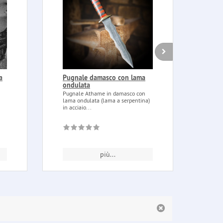
a
Pugnale damasco con lama
Acqu
ondulata
ml I
dam
Pugnale Athame in damasco con
lama ondulata (lama a serpentina)
Acqua
in acciaio...
Idrol
coltiv
più...