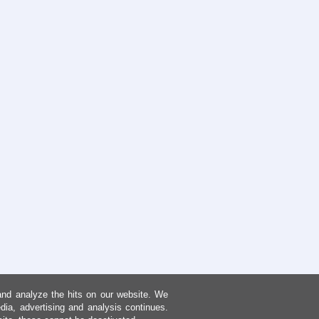
and analyze the hits on our website. We
dia, advertising and analysis continues.