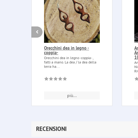
Orecchini dea in legno -
A
coppia-
A
1
Orecchini dea in legno -coppia- ,
fatti a mano. La dea / la dea della
An
terra ha...
Ni
Ri
più...
RECENSIONI