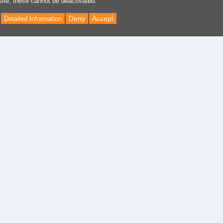
site, these cannot be deactivated.
Deny
Accept
Detailed Information
Back
to
Top