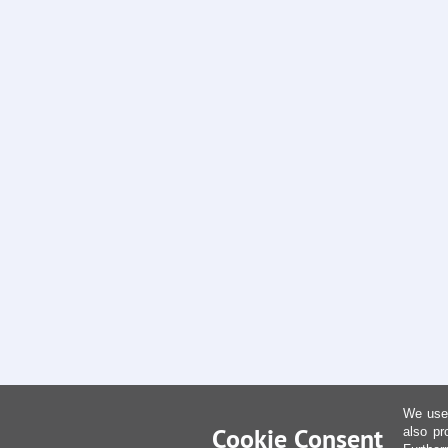
We use 
Cookie Consent
also pr