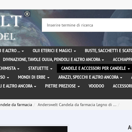
 E ALTRO ...
OLII ETERICI E MAGICI
BUSTE, SACCHETTI E SCA
DIVINAZIONE, TAVOLE OUIJA, PENDOLI E ALTRO ANCORA
ACCHIAPPA
LCHIMISTA
STATUETTE
CANDELE E ACCESSORI PER CANDELE
ENSO
MONDI DI ERBE
ARAZZI, SPECCHI E ALTRO ANCORA
I E ALTRO ANCORA
PIETRE PREZIOSE
VOODOO
ACCESSOR
ndele da farmacia
Anderswelt Candela da farmacia Legno di ...
A