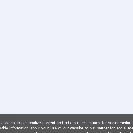
cookies to personalize content and ads to offer features for social media 
ovide information about your use of our website to our partner for social me