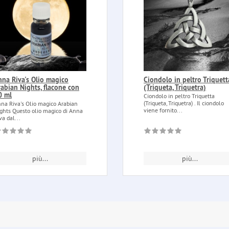
nna Riva's Olio magico
Ciondolo in peltro Triquett
rabian Nights, flacone con
(Triqueta, Triquetra)
0 ml
Ciondolo in peltro Triquetta
(Triqueta, Triquetra) . Il ciondolo
na Riva's Olio magico Arabian
viene fornito...
ghts Questo olio magico di Anna
va dal...
più...
più...