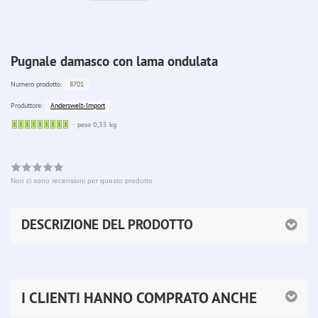
Pugnale damasco con lama ondulata
8701
Numero prodotto:
Anderswelt-Import
Produttore:
Sofort
peso 0,35 kg
lieferbar
Non ci sono recensioni per questo prodotto
DESCRIZIONE DEL PRODOTTO
I CLIENTI HANNO COMPRATO ANCHE