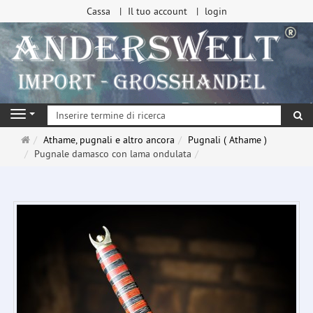
Cassa
Il tuo account
login
ri
Navigation
Pagina
Athame, pugnali e altro ancora
Pugnali ( Athame )
principale
Pugnale damasco con lama ondulata