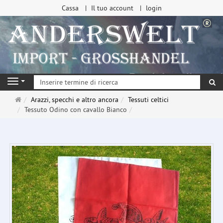
Cassa
Il tuo account
login
ri
Navigation
Pagina
Arazzi, specchi e altro ancora
Tessuti celtici
principale
Tessuto Odino con cavallo Bianco