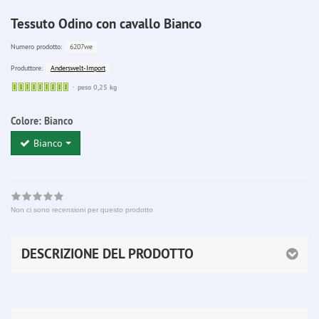
Tessuto Odino con cavallo Bianco
6207we
Numero prodotto:
Anderswelt-Import
Produttore:
Sofort
peso 0,25 kg
lieferbar
Colore:
Bianco
Bianco
Non ci sono recensioni per questo prodotto
DESCRIZIONE DEL PRODOTTO