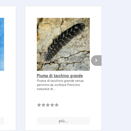
Piuma di tacchino grande
Cand
in v
Piuma di tacchino grande senza
pezz
pennino da scrittura Pennino
naturale di...
Cande
vetro,
combu
più...