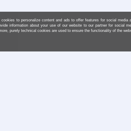
cookies to personalize content and ads to offer features for social media 
ovide information about your use of our website to our partner for social me
more, purely technical cookies are used to ensure the functionality of the web