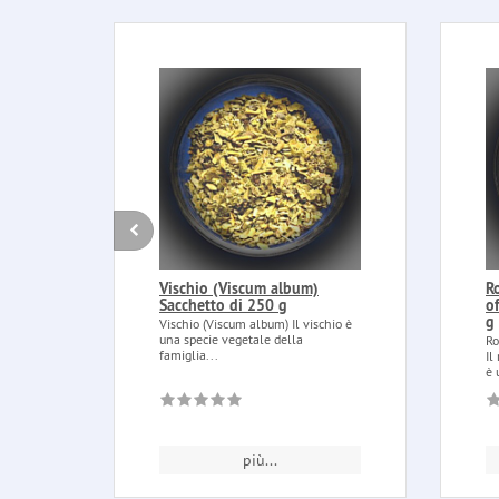
Vischio (Viscum album)
R
Sacchetto di 250 g
of
g
Vischio (Viscum album) Il vischio è
una specie vegetale della
Ro
famiglia...
Il
è 
più...