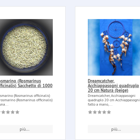
osmarino (Rosmarinus
Dreamcatcher,
ficinalis) Sacchetto di 1000
Acchiappasogni quadruplo
20 cm Natura (beige)
smarino (Rosmarinus officinalis)
Dreamcatcher, Acchiappasogni
 rosmarino (Rosmarinus officinalis)
quadruplo 20 cm Acchiappasogni
una...
fatto a mano,...
più...
più...