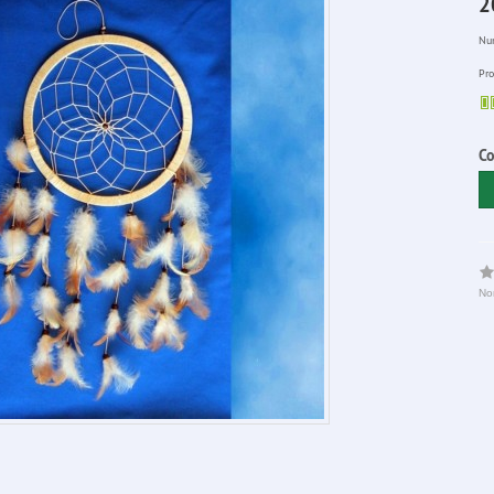
2
Num
Pro
Co
No