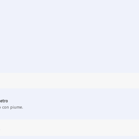
metro
o con piume.
E