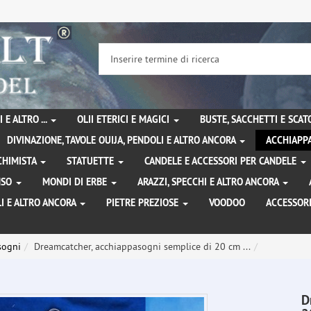
 E ALTRO ...
OLII ETERICI E MAGICI
BUSTE, SACCHETTI E SCA
DIVINAZIONE, TAVOLE OUIJA, PENDOLI E ALTRO ANCORA
ACCHIAPPA
LCHIMISTA
STATUETTE
CANDELE E ACCESSORI PER CANDELE
ENSO
MONDI DI ERBE
ARAZZI, SPECCHI E ALTRO ANCORA
I E ALTRO ANCORA
PIETRE PREZIOSE
VOODOO
ACCESSOR
sogni
Dreamcatcher, acchiappasogni semplice di 20 cm ...
D