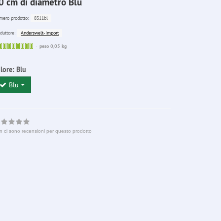
0 cm di diametro Blu
8311bl
ero prodotto:
Anderswelt-Import
duttore:
Sofort
peso 0,05 kg
lieferbar
lore:
Blu
Blu
n ci sono recensioni per questo prodotto