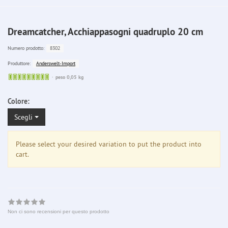
Dreamcatcher, Acchiappasogni quadruplo 20 cm
8302
Numero prodotto:
Anderswelt-Import
Produttore:
Sofort
peso 0,05 kg
lieferbar
Colore:
Scegli
Please select your desired variation to put the product into
cart.
Non ci sono recensioni per questo prodotto