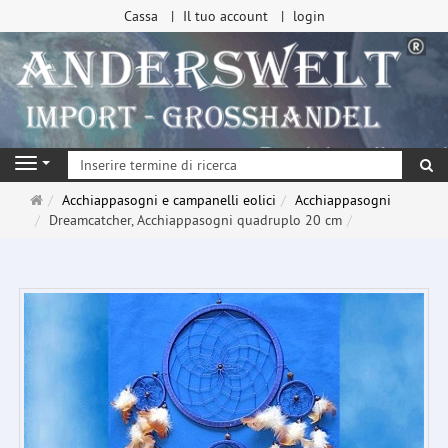
Cassa
Il tuo account
login
ri
Navigation
Pagina
Acchiappasogni e campanelli eolici
Acchiappasogni
principale
Dreamcatcher, Acchiappasogni quadruplo 20 cm