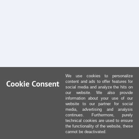
We use cookies to personalize
Cookie Consent
content and ads to offer features for
social media and analyze the hits on
our website. We also provide
information about your use of our
website to our partner for social
media, advertising and analysis
continues. Furthermore, purely
technical cookies are used to ensure
the functionality of the website, these
cannot be deactivated.