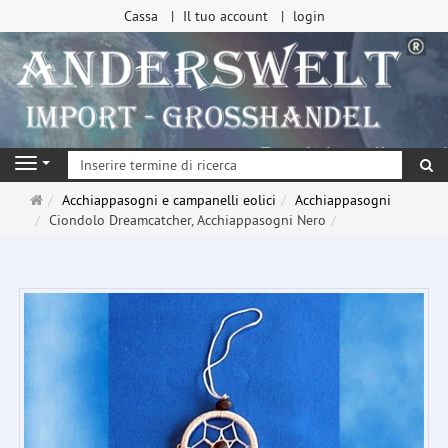
Cassa
Il tuo account
login
ri
Navigation
Pagina
Acchiappasogni e campanelli eolici
Acchiappasogni
principale
Ciondolo Dreamcatcher, Acchiappasogni Nero