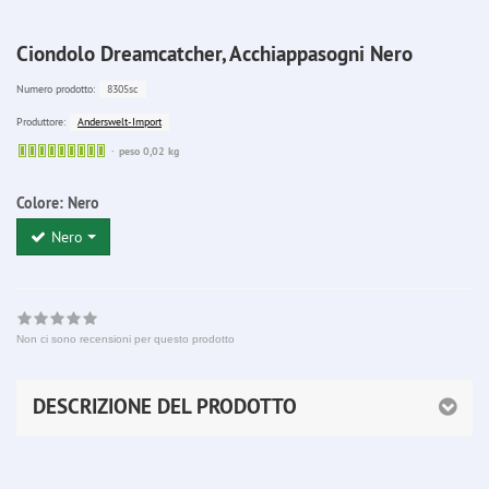
Ciondolo Dreamcatcher, Acchiappasogni Nero
8305sc
Numero prodotto:
Anderswelt-Import
Produttore:
Sofort
peso 0,02 kg
lieferbar
Colore:
Nero
Nero
Non ci sono recensioni per questo prodotto
DESCRIZIONE DEL PRODOTTO