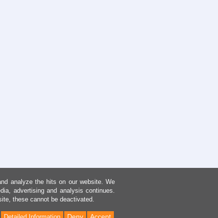
and analyze the hits on our website. We
dia, advertising and analysis continues.
site, these cannot be deactivated.
Deny
Accept
Detailed Information