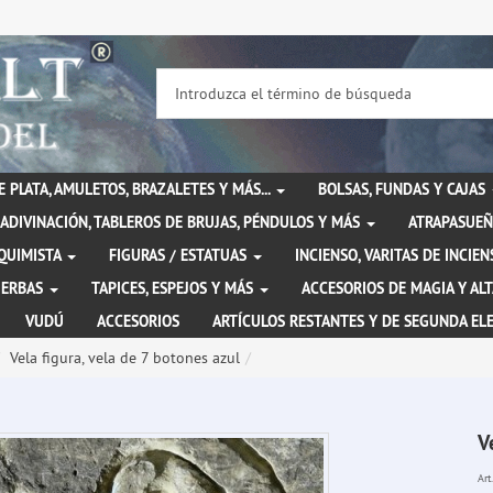
DE PLATA, AMULETOS, BRAZALETES Y MÁS...
BOLSAS, FUNDAS Y CAJAS
ADIVINACIÓN, TABLEROS DE BRUJAS, PÉNDULOS Y MÁS
ATRAPASUEÑ
LQUIMISTA
FIGURAS / ESTATUAS
INCIENSO, VARITAS DE INCI
IERBAS
TAPICES, ESPEJOS Y MÁS
ACCESORIOS DE MAGIA Y AL
VUDÚ
ACCESORIOS
ARTÍCULOS RESTANTES Y DE SEGUNDA EL
Vela figura, vela de 7 botones azul
V
Art.