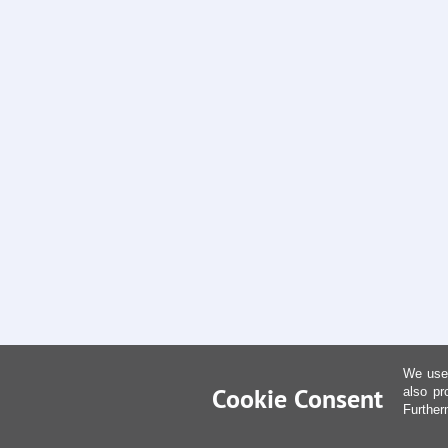
We use 
Cookie Consent
also pr
Further