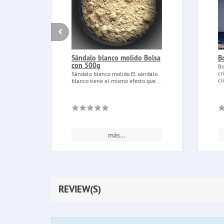
Sándalo blanco molido Bolsa
B
con 500g
Bo
cr
Sándalo blanco molido El sándalo
cr
blanco tiene el mismo efecto que...
más...
REVIEW(S)