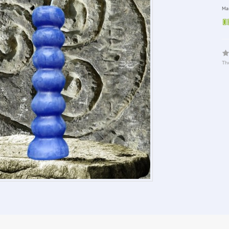
Man
The