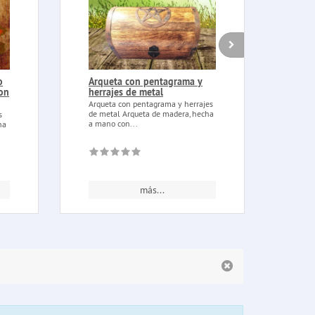
o
Arqueta con pentagrama y
Acei
con
herrajes de metal
Brea
Arqueta con pentagrama y herrajes
Aceit
de metal Arqueta de madera, hecha
Break
s
a mano con...
aceite
na
más...