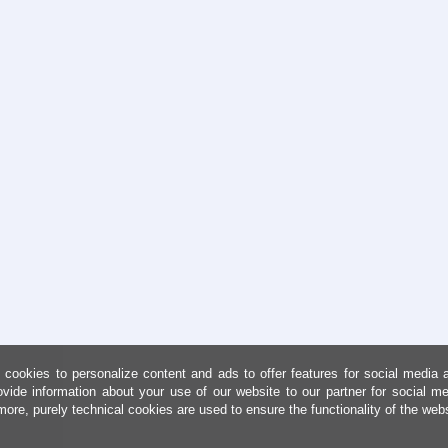
cookies to personalize content and ads to offer features for social media 
ovide information about your use of our website to our partner for social me
more, purely technical cookies are used to ensure the functionality of the web