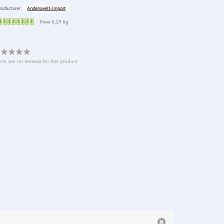
Anderswelt-Import
ufacturer:
Sofort
Peso 0,19 kg
lieferbar
re are no reviews for this product