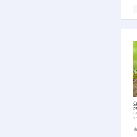
Ca
p
Ca
mo