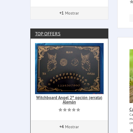
+1
Mostrar
TOP OFFERS
Witchboard Angel 2ª opción (errata)
Alemán
C
Ca
ma
cm
+4
Mostrar