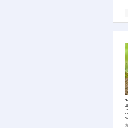
P
l
Pe
he
co