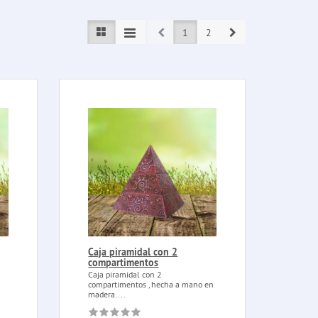
Prev
Next
1
2
Caja piramidal con 2
compartimentos
Caja piramidal con 2
compartimentos , hecha a mano en
madera....