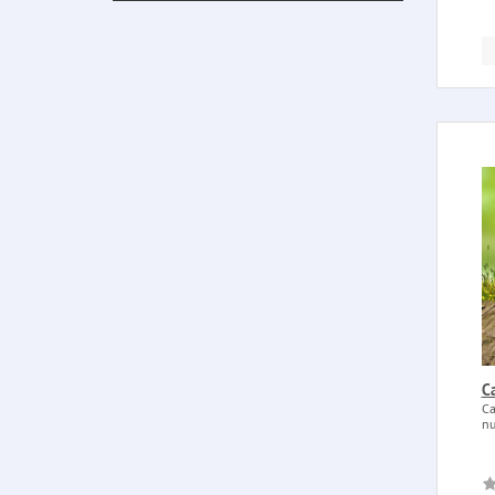
C
Ca
nu