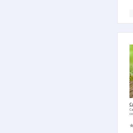
Ca
Ca
co