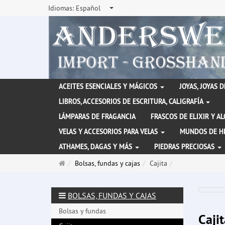
Idiomas:
Español
ACEITES ESENCIALES Y MÁGICOS
JOYAS, JOYAS 
LIBROS, ACCESORIOS DE ESCRITURA, CALIGRAFÍA
LÁMPARAS DE FRAGANCIA
FRASCOS DE ELIXIR Y A
VELAS Y ACCESORIOS PARA VELAS
MUNDOS DE H
ATHAMES, DAGAS Y MÁS
PIEDRAS PRECIOSAS
Página
Bolsas, fundas y cajas
Cajita
de
inicio
BOLSAS, FUNDAS Y CAJAS
Bolsas y fundas
Cajit