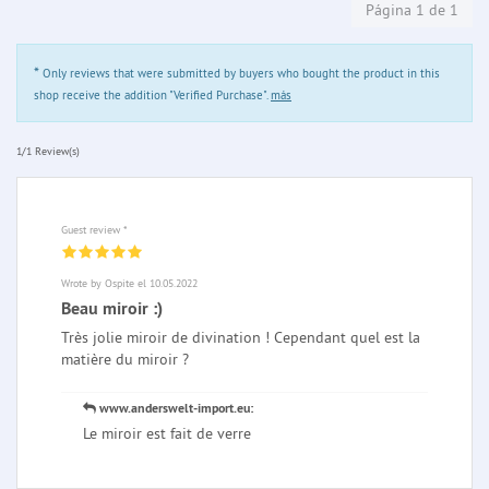
Página 1 de 1
*
Only reviews that were submitted by buyers who bought the product in this
shop receive the addition "Verified Purchase".
más
1/1 Review(s)
Guest review *
Wrote by Ospite el 10.05.2022
Beau miroir :)
Très jolie miroir de divination ! Cependant quel est la
matière du miroir ?
www.anderswelt-import.eu:
Le miroir est fait de verre