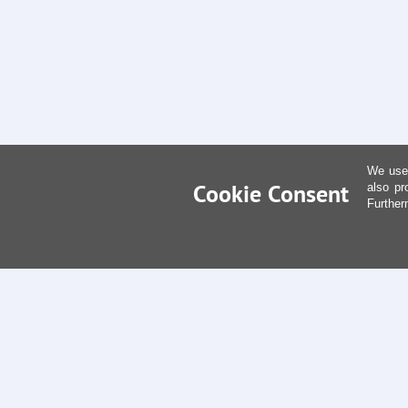
We use 
Cookie Consent
also pr
Further