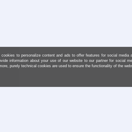
cookies to personalize content and ads to offer features for social media 
ovide information about your use of our website to our partner for social me
more, purely technical cookies are used to ensure the functionality of the web