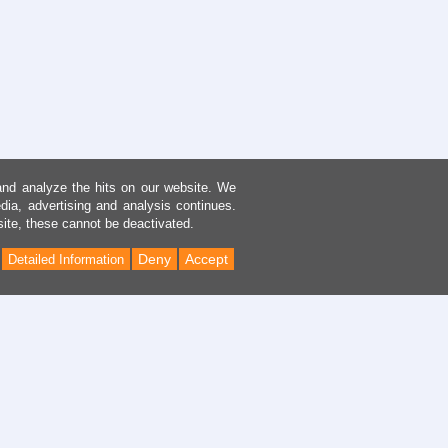
and analyze the hits on our website. We
dia, advertising and analysis continues.
site, these cannot be deactivated.
Deny
Accept
Detailed Information
Back
to
Top