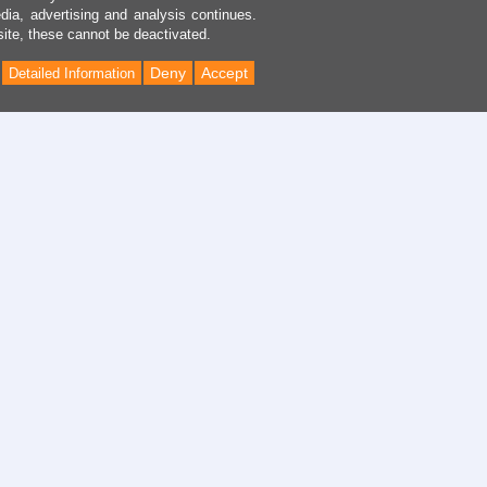
dia, advertising and analysis continues.
site, these cannot be deactivated.
Deny
Accept
Detailed Information
Back
to
Top