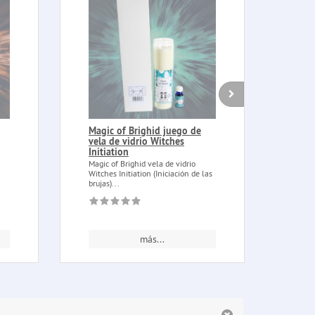
Magic of Brighid juego de
Libr
vela de vidrio Witches
de l
Initiation
Trip
Magic of Brighid vela de vidrio
Libro
Witches Initiation (Iniciación de las
bruja
brujas)...
con...
más...