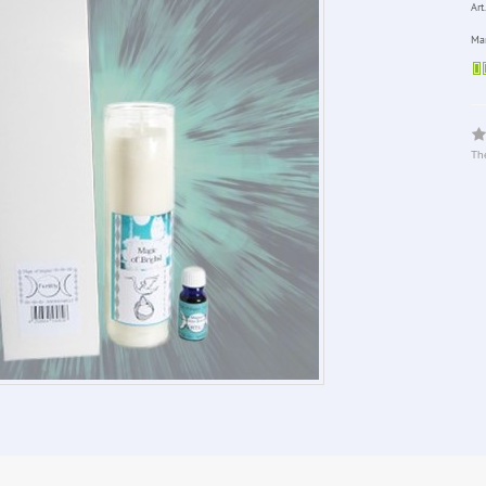
Art.
Man
The