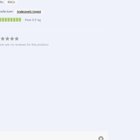
8062s
Nr.:
Anderswelt-Import
ufacturer:
Sofort
Peso 0,9 kg
lieferbar
re are no reviews for this product