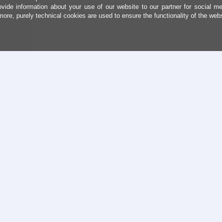
ovide information about your use of our website to our partner for social me
more, purely technical cookies are used to ensure the functionality of the web