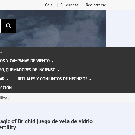
Caja
Su cuenta
Registrarse
Buscar
OS Y CAMPANAS DE VIENTO
ENSO, QUEMADORES DE INCIENSO
TAR
RITUALES Y CONJUNTOS DE HECHIZOS
ECCIÓN
lity
agic of Brighid juego de vela de vidrio
ertility