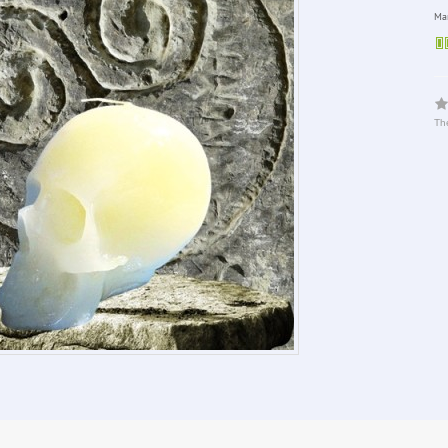
Man
The