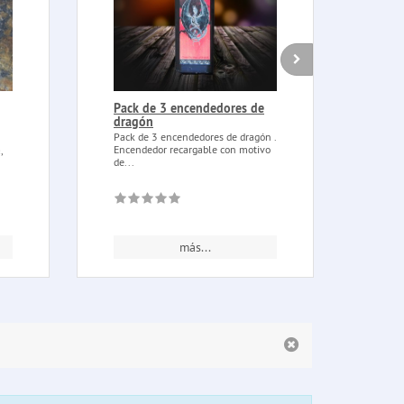
Pack de 3 encendedores de
Lámp
dragón
bruj
Pack de 3 encendedores de dragón .
Lámpa
Encendedor recargable con motivo
de pie
,
de...
más...