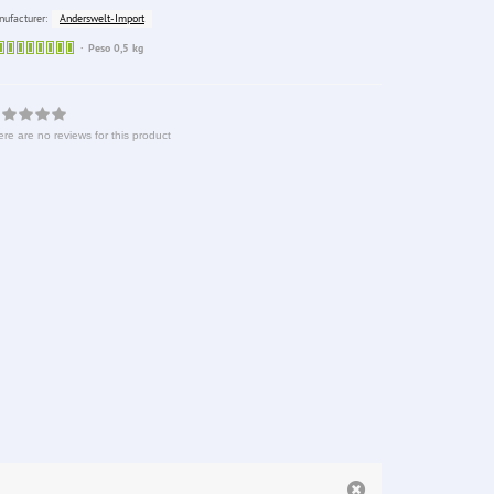
Anderswelt-Import
ufacturer:
Sofort
Peso 0,5 kg
lieferbar
re are no reviews for this product