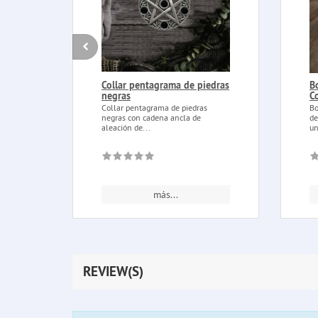
Collar pentagrama de piedras
B
negras
C
Collar pentagrama de piedras
Bo
negras con cadena ancla de
de
aleación de...
un
más...
REVIEW(S)