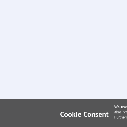
We use 
Cookie Consent
also pr
Further