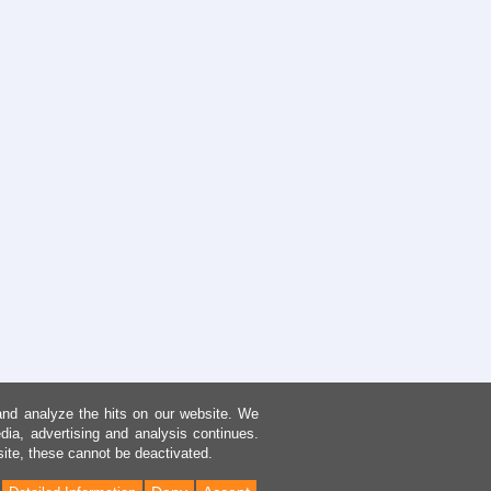
and analyze the hits on our website. We
dia, advertising and analysis continues.
site, these cannot be deactivated.