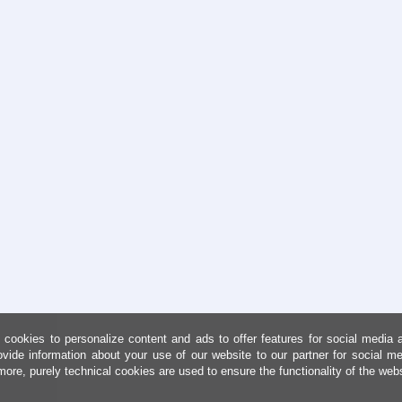
cookies to personalize content and ads to offer features for social media 
ovide information about your use of our website to our partner for social me
more, purely technical cookies are used to ensure the functionality of the web