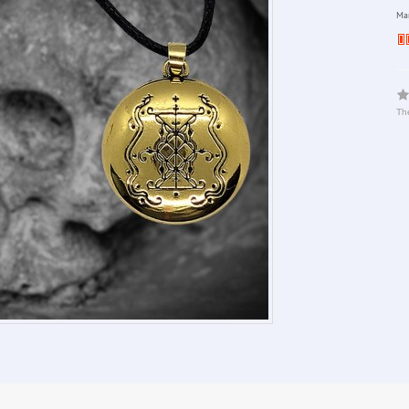
Man
The