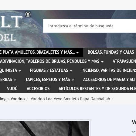
DE PLATA, AMULETOS, BRAZALETES Y MÁS...
BOLSAS, FUNDAS Y CAJAS
ADIVINACIÓN, TABLEROS DE BRUJAS, PÉNDULOS Y MÁS
ATRAPASUEÑ
LQUIMISTA
FIGURAS / ESTATUAS
INCIENSO, VARITAS DE INCI
IERBAS
TAPICES, ESPEJOS Y MÁS
ACCESORIOS DE MAGIA Y AL
VUDÚ
ACCESORIOS
ARTÍCULOS RESTANTES Y DE SEGUNDA EL
Joyas Voodoo
Voodoo Loa Veve Amuleto Papa Damballah
V
Art.