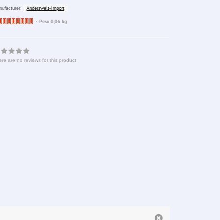
Anderswelt-Import
ufacturer:
Ware
Peso 0,06 kg
bereits
nachbestellt
re are no reviews for this product