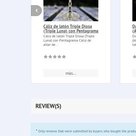
Cáliz de latón Triple Diosa
D
(Triple Luna) con Pentagrama
(
Cáliz de latón Triple Diosa (Triple
Da
Luna) con Pentagrama Cáliz de
(A
altar de...
la
más...
REVIEW(S)
*
Only reviews that were submitted by buyers who bought the product 