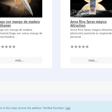
aga con mango de madera
Anna Riva Spray mágico
Athame)
Attraction
ga con mango de madera
Anna Riva Spray mágico Attracti
thame) Daga con vaina, mango de
(atracción) aumenta el resplando
tón/madera,...
personal....
más...
más...
in this shop receive the addition "Verified Purchase".
más