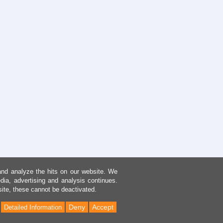
and analyze the hits on our website. We
dia, advertising and analysis continues.
site, these cannot be deactivated.
Deny
Accept
Detailed Information