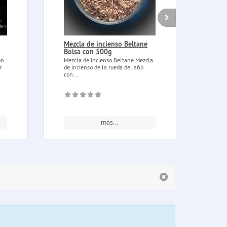
Mezcla de incienso Beltane
Bote
Bolsa con 500g
Amor
on
Mezcla de incienso Beltane Mezcla
Botel
r
de incienso de la rueda del año
con c
con...
más...