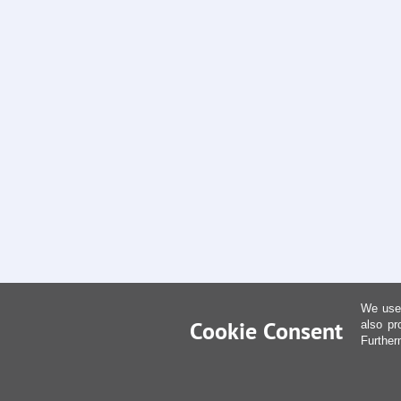
We use 
Cookie Consent
also pr
Further