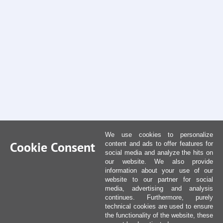
We use cookies to personalize
Cookie Consent
content and ads to offer features for
social media and analyze the hits on
our website. We also provide
information about your use of our
website to our partner for social
media, advertising and analysis
continues. Furthermore, purely
technical cookies are used to ensure
the functionality of the website, these