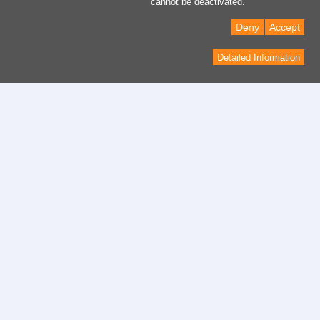
cannot be deactivated.
Deny
Accept
Detailed Information
Contactar