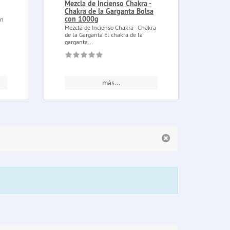
Mezcla de Incienso Chakra -
Paño
Chakra de la Garganta Bolsa
pent
con 1000g
en
Paño 
negro
Mezcla de Incienso Chakra - Chakra
algod
de la Garganta El chakra de la
garganta...
más...