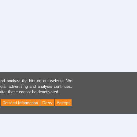
and analyze the hits on our website. We
dia, advertising and analysis continues.
site, these cannot be deactivated.
Deny
Accept
Detailed Information
Back
to