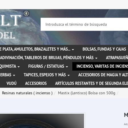
DE PLATA, AMULETOS, BRAZALETES Y MÁS...
BOLSAS, FUNDAS Y CAJAS
ADIVINACIÓN, TABLEROS DE BRUJAS, PÉNDULOS Y MÁS
ATRAPASUEÑ
LQUIMISTA
FIGURAS / ESTATUAS
INCIENSO, VARITAS DE INCI
IERBAS
TAPICES, ESPEJOS Y MÁS
ACCESORIOS DE MAGIA Y AL
VUDÚ
ACCESORIOS
ARTÍCULOS RESTANTES Y DE SEGUNDA EL
Resinas naturales ( incienso )
Mastix (Lentisco) Bolsa con 500g
M
Art.