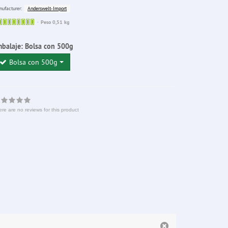
Anderswelt-Import
ufacturer:
Sofort
Peso 0,51 kg
lieferbar
balaje:
Bolsa con 500g
Bolsa con 500g
re are no reviews for this product