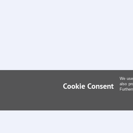
We use 
Cookie Consent
also pr
Further