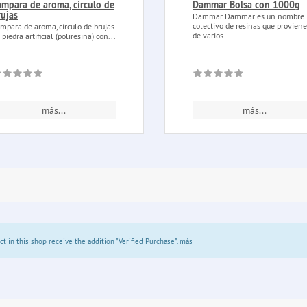
ámpara de aroma, círculo de
Dammar Bolsa con 1000g
rujas
Dammar Dammar es un nombre
colectivo de resinas que provien
mpara de aroma, círculo de brujas
de varios...
 piedra artificial (poliresina) con...
más...
más...
in this shop receive the addition "Verified Purchase".
más