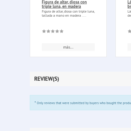
Figura de altar, diosa con
L
triple luna, en madera
b
Figura de altar, diosa con triple luna,
Lá
tallada a mano en madera ....
de
más...
REVIEW(S)
*
Only reviews that were submitted by buyers who bought the product 