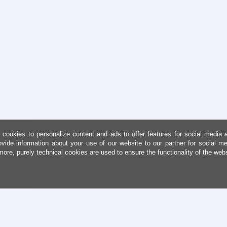
cookies to personalize content and ads to offer features for social media 
ovide information about your use of our website to our partner for social me
more, purely technical cookies are used to ensure the functionality of the web