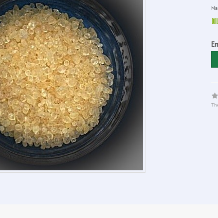
Man
Em
The