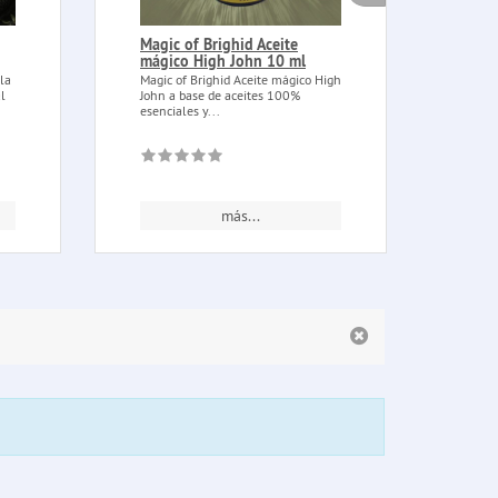
Magic of Brighid Aceite
Magi
mágico High John 10 ml
Mági
lla
Magic of Brighid Aceite mágico High
Magic
l
John a base de aceites 100%
Exorc
esenciales y...
100% 
más...