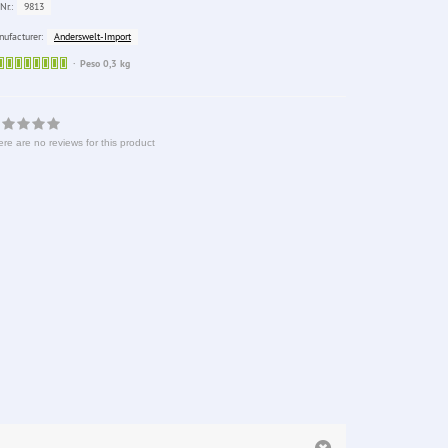
9813
Nr.:
Anderswelt-Import
ufacturer:
Sofort
Peso 0,3 kg
lieferbar
re are no reviews for this product