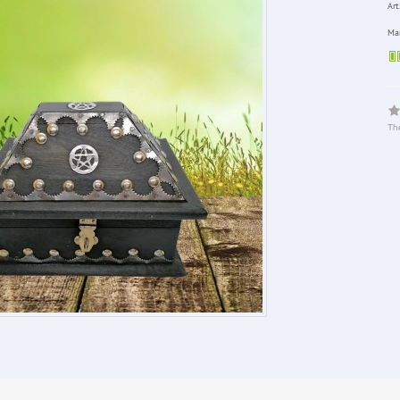
Art.
Man
The