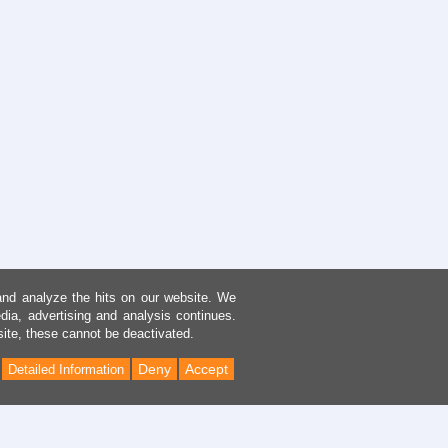
and analyze the hits on our website. We
dia, advertising and analysis continues.
site, these cannot be deactivated.
Deny
Accept
Detailed Information