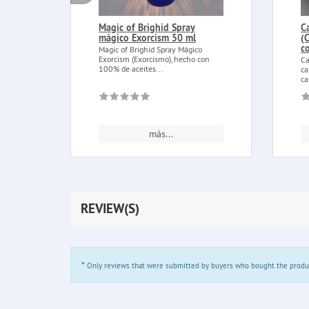
Magic of Brighid Spray
C
mágico Exorcism 50 ml
(
c
Magic of Brighid Spray Mágico
Exorcism (Exorcismo), hecho con
Ca
100% de aceites...
ca
ca
más...
REVIEW(S)
*
Only reviews that were submitted by buyers who bought the product 