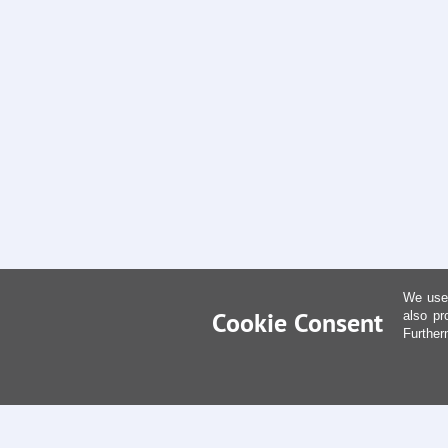
We use 
Cookie Consent
also pr
Further