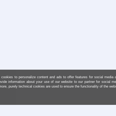
cookies to personalize content and ads to offer features for social media 
ovide information about your use of our website to our partner for social me
more, purely technical cookies are used to ensure the functionality of the web