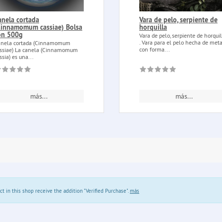
anela cortada
Vara de pelo, serpiente de
Cinnamomum cassiae) Bolsa
horquilla
on 500g
Vara de pelo, serpiente de horqui
. Vara para el pelo hecha de meta
nela cortada (Cinnamomum
con forma...
ssiae) La canela (Cinnamomum
ssia) es una...
más...
más...
in this shop receive the addition "Verified Purchase".
más