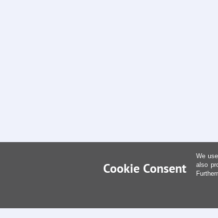
We use 
Cookie Consent
also pr
Further