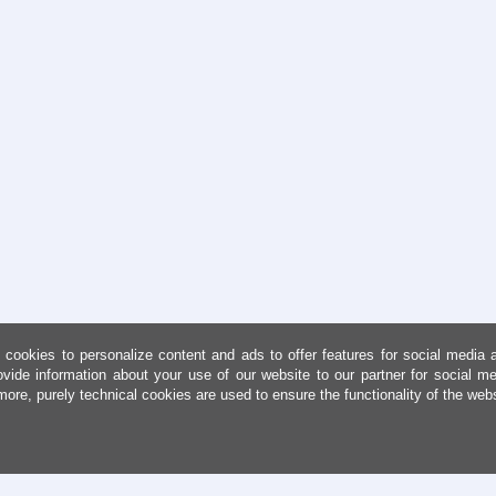
cookies to personalize content and ads to offer features for social media 
ovide information about your use of our website to our partner for social me
more, purely technical cookies are used to ensure the functionality of the web