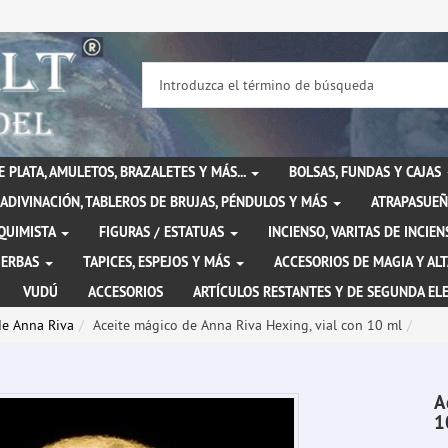
DE PLATA, AMULETOS, BRAZALETES Y MÁS...
BOLSAS, FUNDAS Y CAJAS
ADIVINACIÓN, TABLEROS DE BRUJAS, PÉNDULOS Y MÁS
ATRAPASUEÑ
LQUIMISTA
FIGURAS / ESTATUAS
INCIENSO, VARITAS DE INCI
IERBAS
TAPICES, ESPEJOS Y MÁS
ACCESORIOS DE MAGIA Y AL
VUDÚ
ACCESORIOS
ARTÍCULOS RESTANTES Y DE SEGUNDA EL
de Anna Riva
Aceite mágico de Anna Riva Hexing, vial con 10 ml
A
1