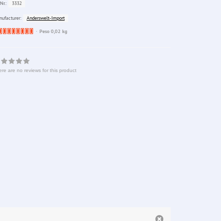
3332
Nr.:
Anderswelt-Import
ufacturer:
Ware
Peso 0,02 kg
bereits
nachbestellt
re are no reviews for this product