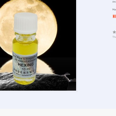
Art.
Man
The