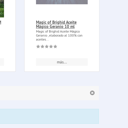
M
Magic of Brighid Aceite
Vela 
Mágico Geranio 10 ml
cala
Magic of Brighid Aceite Mágico
Vela f
Geranio , elaborado al 100% con
rever
aceites...
mágico
más...