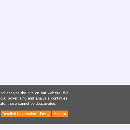
and analyze the hits on our website. We
dia, advertising and analysis continues.
site, these cannot be deactivated.
Deny
Accept
Detailed Information