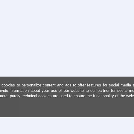
cookies to personalize content and ads to offer features for social media 
ovide information about your use of our website to our partner for social me
more, purely technical cookies are used to ensure the functionality of the web