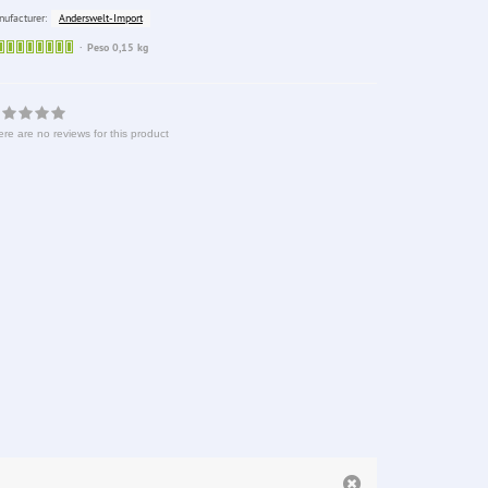
Anderswelt-Import
ufacturer:
Sofort
Peso 0,15 kg
lieferbar
re are no reviews for this product