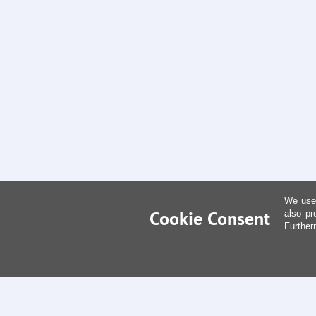
We use 
Cookie Consent
also pr
Further