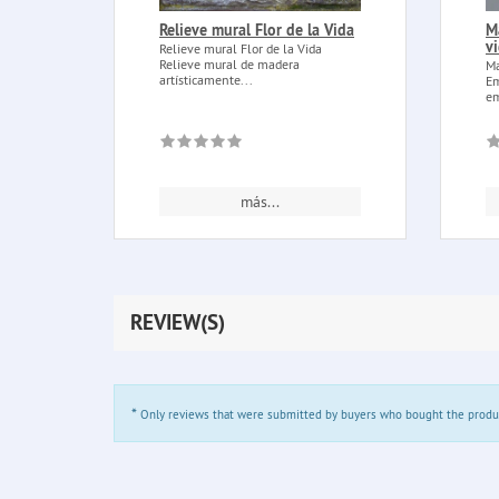
Relieve mural Flor de la Vida
M
v
Relieve mural Flor de la Vida
Relieve mural de madera
Ma
artísticamente...
Em
em
más...
REVIEW(S)
*
Only reviews that were submitted by buyers who bought the product 