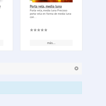
y
Porta vela, media luna
Magi
vidr
Porta vela, media luna Precioso
porta vela en forma de media luna
Magic
con...
Exorc
cuand
más...