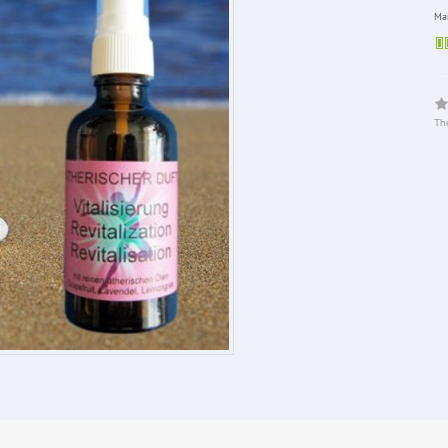
Man
The