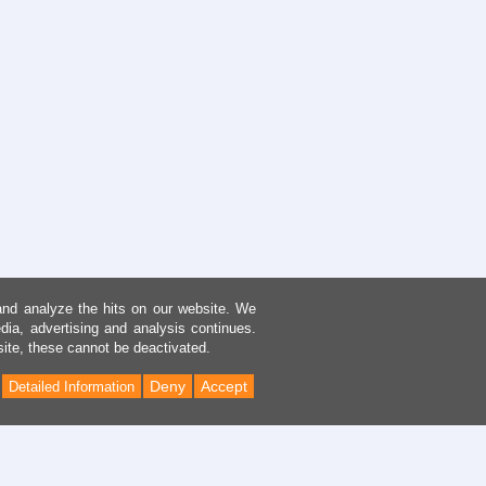
and analyze the hits on our website. We
dia, advertising and analysis continues.
site, these cannot be deactivated.
Deny
Accept
Detailed Information
Back