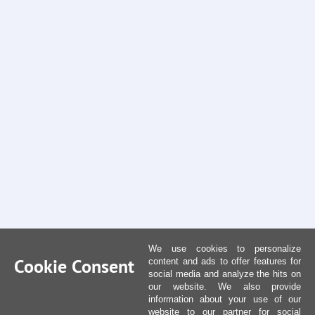
We use cookies to personalize
Cookie Consent
content and ads to offer features for
social media and analyze the hits on
our website. We also provide
information about your use of our
website to our partner for social