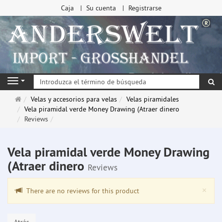
Caja
Su cuenta
Registrarse
Bu
Navigation
Página
Velas y accesorios para velas
Velas piramidales
de
Vela piramidal verde Money Drawing (Atraer dinero
inicio
Reviews
Vela piramidal verde Money Drawing
(Atraer dinero
Reviews
Clo
×
There are no reviews for this product