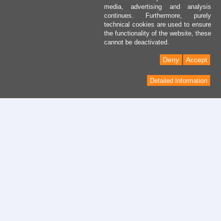
media, advertising and analysis
continues. Furthermore, purely
technical cookies are used to ensure
the functionality of the website, these
cannot be deactivated.
Deny
Accept
Detailed Information