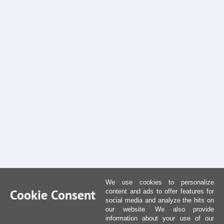
We use cookies to personalize
Cookie Consent
content and ads to offer features for
social media and analyze the hits on
our website. We also provide
information about your use of our