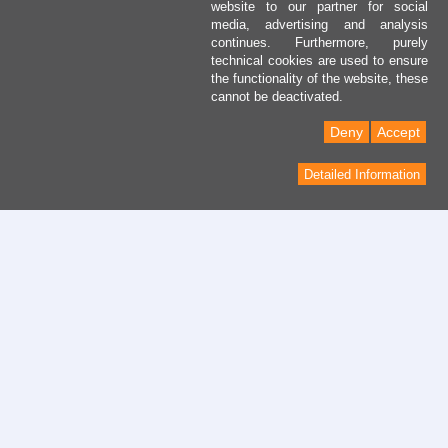
website to our partner for social
media, advertising and analysis
continues. Furthermore, purely
technical cookies are used to ensure
the functionality of the website, these
cannot be deactivated.
Deny
Accept
Detailed Information