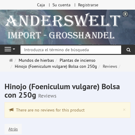
Caja
Su cuenta
Registrarse
Bu
Navigation
Página
Mundos de hierbas
Plantas de incienso
de
Hinojo (Foeniculum vulgare) Bolsa con 250g
Reviews
inicio
Hinojo (Foeniculum vulgare) Bolsa
con 250g
Reviews
Clo
×
There are no reviews for this product
Atrás