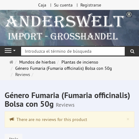
Caja
Su cuenta
Registrarse
Bu
Navigation
Página
Mundos de hierbas
Plantas de incienso
de
Género Fumaria (Fumaria officinalis) Bolsa con 50g
inicio
Reviews
Género Fumaria (Fumaria officinalis)
Bolsa con 50g
Reviews
Clo
×
There are no reviews for this product