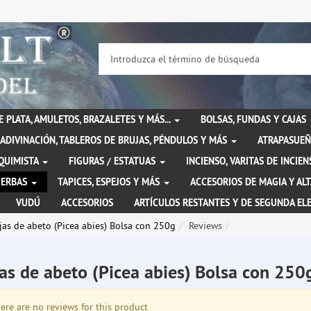
DE PLATA, AMULETOS, BRAZALETES Y MÁS...
BOLSAS, FUNDAS Y CAJAS
ADIVINACIÓN, TABLEROS DE BRUJAS, PÉNDULOS Y MÁS
ATRAPASUEÑ
LQUIMISTA
FIGURAS / ESTATUAS
INCIENSO, VARITAS DE INCI
IERBAS
TAPICES, ESPEJOS Y MÁS
ACCESORIOS DE MAGIA Y AL
VUDÚ
ACCESORIOS
ARTÍCULOS RESTANTES Y DE SEGUNDA EL
jas de abeto (Picea abies) Bolsa con 250g
Reviews
as de abeto (Picea abies) Bolsa con 25
re are no reviews for this product