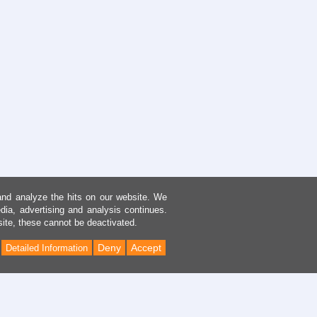
and analyze the hits on our website. We
dia, advertising and analysis continues.
site, these cannot be deactivated.
Deny
Accept
Detailed Information
Back