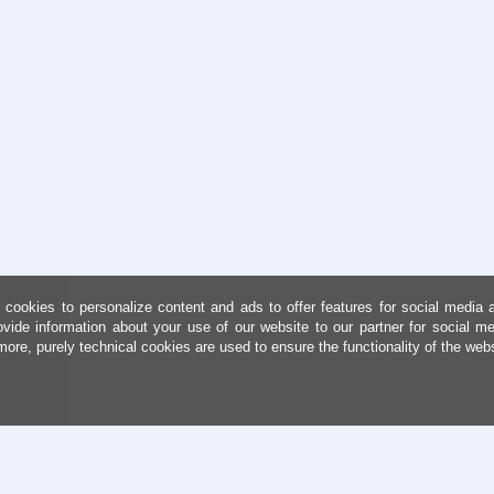
cookies to personalize content and ads to offer features for social media 
ovide information about your use of our website to our partner for social me
more, purely technical cookies are used to ensure the functionality of the web