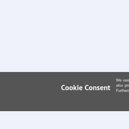
We use 
Cookie Consent
also pr
Further