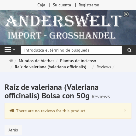
Caja
Su cuenta
Registrarse
Bu
Navigation
Página
Mundos de hierbas
Plantas de incienso
de
Raíz de valeriana (Valeriana officinalis) ...
Reviews
inicio
Raíz de valeriana (Valeriana
officinalis) Bolsa con 50g
Reviews
Clo
×
There are no reviews for this product
Atrás