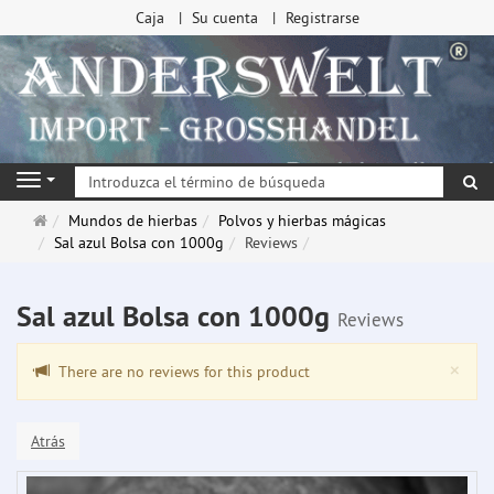
Caja
Su cuenta
Registrarse
Bu
Navigation
Página
Mundos de hierbas
Polvos y hierbas mágicas
de
Sal azul Bolsa con 1000g
Reviews
inicio
Sal azul Bolsa con 1000g
Reviews
Clo
×
There are no reviews for this product
Atrás