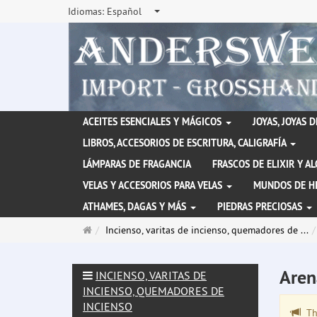
Idiomas:
Español
ACEITES ESENCIALES Y MÁGICOS
JOYAS, JOYAS 
LIBROS, ACCESORIOS DE ESCRITURA, CALIGRAFÍA
LÁMPARAS DE FRAGANCIA
FRASCOS DE ELIXIR Y A
VELAS Y ACCESORIOS PARA VELAS
MUNDOS DE H
ATHAMES, DAGAS Y MÁS
PIEDRAS PRECIOSAS
Página
Incienso, varitas de incienso, quemadores de ...
de
inicio
Aren
INCIENSO, VARITAS DE
INCIENSO, QUEMADORES DE
INCIENSO
The