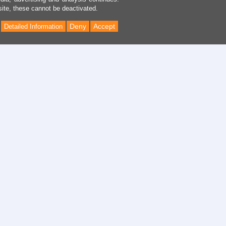
site, these cannot be deactivated.
Deny
Accept
Detailed Information
Back
to
Top