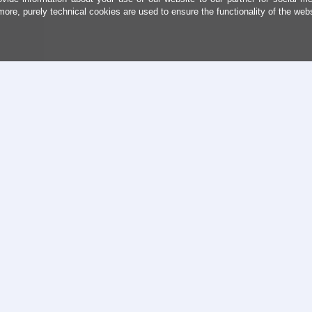
more, purely technical cookies are used to ensure the functionality of the web