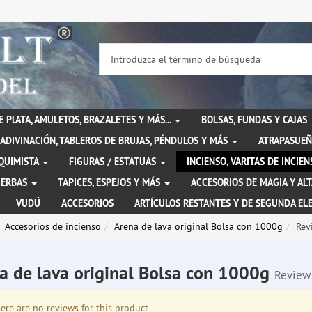
DE PLATA, AMULETOS, BRAZALETES Y MÁS...
BOLSAS, FUNDAS Y CAJAS
ADIVINACIÓN, TABLEROS DE BRUJAS, PÉNDULOS Y MÁS
ATRAPASUEÑ
LQUIMISTA
FIGURAS / ESTATUAS
INCIENSO, VARITAS DE INCI
IERBAS
TAPICES, ESPEJOS Y MÁS
ACCESORIOS DE MAGIA Y AL
VUDÚ
ACCESORIOS
ARTÍCULOS RESTANTES Y DE SEGUNDA EL
Accesorios de incienso
Arena de lava original Bolsa con 1000g
Rev
a de lava original Bolsa con 1000g
Review
re are no reviews for this product