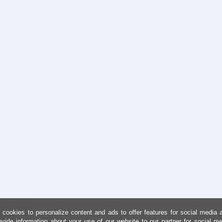
cookies to personalize content and ads to offer features for social media 
ovide information about your use of our website to our partner for social me