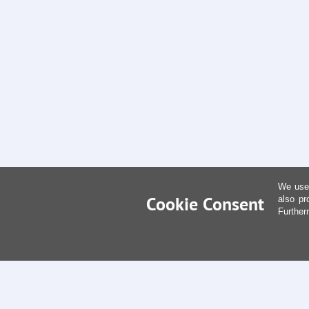
We use 
Cookie Consent
also pr
Further