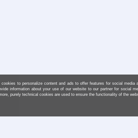
cookies to personalize content and ads to offer features for social media 
ovide information about your use of our website to our partner for social me
more, purely technical cookies are used to ensure the functionality of the web