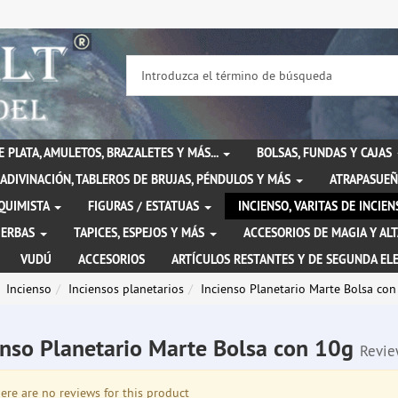
DE PLATA, AMULETOS, BRAZALETES Y MÁS...
BOLSAS, FUNDAS Y CAJAS
ADIVINACIÓN, TABLEROS DE BRUJAS, PÉNDULOS Y MÁS
ATRAPASUEÑ
LQUIMISTA
FIGURAS / ESTATUAS
INCIENSO, VARITAS DE INCI
IERBAS
TAPICES, ESPEJOS Y MÁS
ACCESORIOS DE MAGIA Y AL
VUDÚ
ACCESORIOS
ARTÍCULOS RESTANTES Y DE SEGUNDA EL
Incienso
Inciensos planetarios
Incienso Planetario Marte Bolsa co
enso Planetario Marte Bolsa con 10g
Revie
re are no reviews for this product