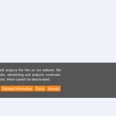
and analyze the hits on our website. We
dia, advertising and analysis continues.
site, these cannot be deactivated.
Deny
Accept
Detailed Information
Back
to