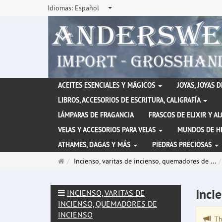
Idiomas:
Español
ACEITES ESENCIALES Y MÁGICOS
JOYAS, JOYAS 
LIBROS, ACCESORIOS DE ESCRITURA, CALIGRAFÍA
LÁMPARAS DE FRAGANCIA
FRASCOS DE ELIXIR Y A
VELAS Y ACCESORIOS PARA VELAS
MUNDOS DE H
ATHAMES, DAGAS Y MÁS
PIEDRAS PRECIOSAS
Página
Incienso, varitas de incienso, quemadores de ...
de
inicio
Inci
INCIENSO, VARITAS DE
INCIENSO, QUEMADORES DE
INCIENSO
The