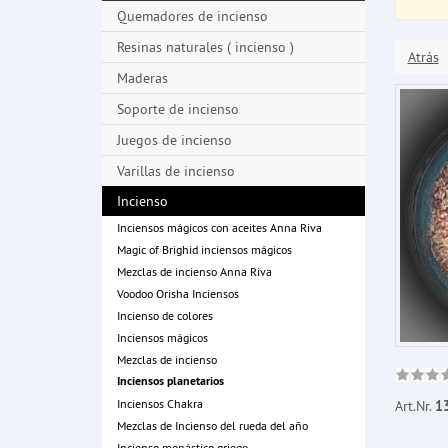
Quemadores de incienso
Resinas naturales ( incienso )
Atrás
Maderas
Soporte de incienso
Juegos de incienso
Varillas de incienso
Incienso
Inciensos mágicos con aceites Anna Riva
Magic of Brighid inciensos mágicos
Mezclas de incienso Anna Riva
Voodoo Orisha Inciensos
Incienso de colores
Inciensos mágicos
Mezclas de incienso
Inciensos planetarios
Inciensos Chakra
Art.Nr.
1
Mezclas de Incienso del rueda del año
Incienso monástico griego