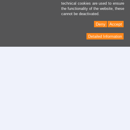
technical cookies are used to ensure
the functionality of the website, these
cannot be deactivated.
Deny
Accept
Detailed Information