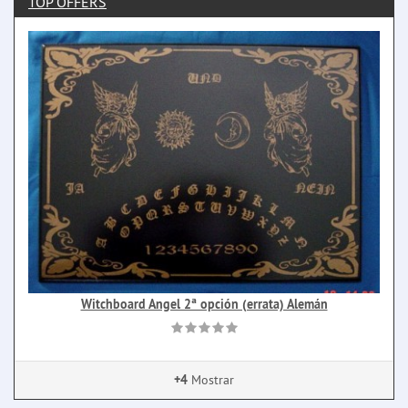
TOP OFFERS
Witchboard Angel 2ª opción (errata) Alemán
+4
Mostrar