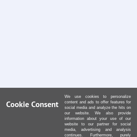
We use cookies to personalize
Cookie Consent
content and ads to offer features for
social media and analyze the hits on
our website. We also provide
information about your use of our
website to our partner for social
media, advertising and analysis
continues. Furthermore, purely