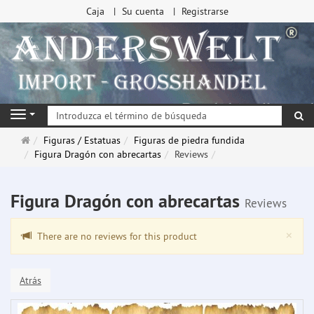
Caja
Su cuenta
Registrarse
Bu
Navigation
Página
Figuras / Estatuas
Figuras de piedra fundida
de
Figura Dragón con abrecartas
Reviews
inicio
Figura Dragón con abrecartas
Reviews
Clo
×
There are no reviews for this product
Atrás