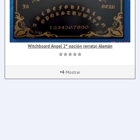
Witchboard Angel 2ª opción (errata) Alemán
+4
Mostrar