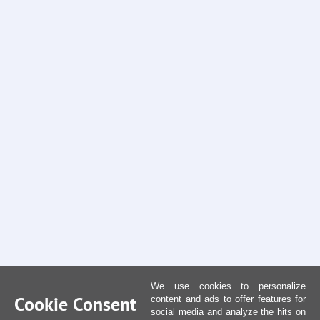
We use cookies to personalize
Cookie Consent
content and ads to offer features for
social media and analyze the hits on