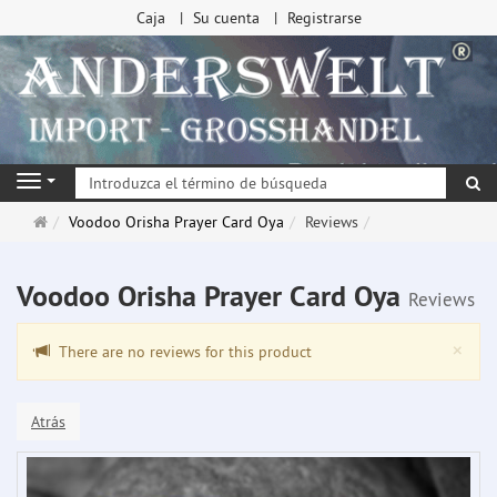
Caja
Su cuenta
Registrarse
Bu
Navigation
Página
Voodoo Orisha Prayer Card Oya
Reviews
de
inicio
Voodoo Orisha Prayer Card Oya
Reviews
Clo
×
There are no reviews for this product
Atrás