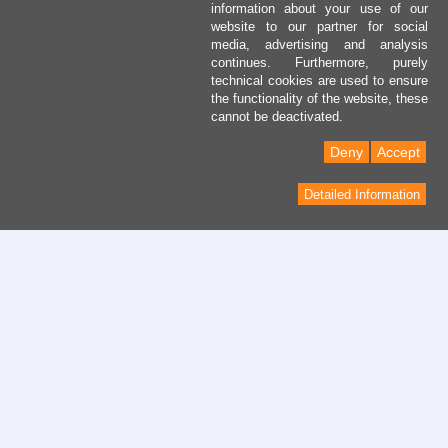
information about your use of our
website to our partner for social
media, advertising and analysis
continues. Furthermore, purely
technical cookies are used to ensure
the functionality of the website, these
cannot be deactivated.
Deny
Accept
Detailed Information