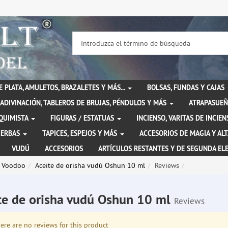
DE PLATA, AMULETOS, BRAZALETES Y MÁS...
BOLSAS, FUNDAS Y CAJAS
ADIVINACIÓN, TABLEROS DE BRUJAS, PÉNDULOS Y MÁS
ATRAPASUEÑ
LQUIMISTA
FIGURAS / ESTATUAS
INCIENSO, VARITAS DE INCI
IERBAS
TAPICES, ESPEJOS Y MÁS
ACCESORIOS DE MAGIA Y AL
VUDÚ
ACCESORIOS
ARTÍCULOS RESTANTES Y DE SEGUNDA EL
a Voodoo
Aceite de orisha vudú Oshun 10 ml
Reviews
te de orisha vudú Oshun 10 ml
Reviews
re are no reviews for this product