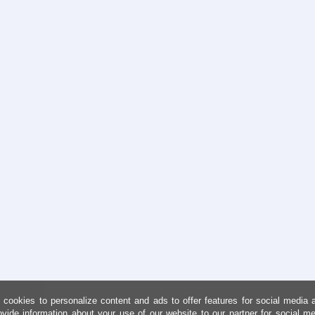
cookies to personalize content and ads to offer features for social media 
ovide information about your use of our website to our partner for social me