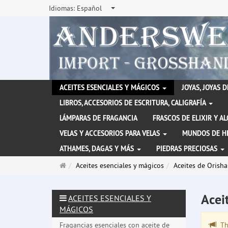
Idiomas:
Español
ACEITES ESENCIALES Y MÁGICOS
JOYAS, JOYAS 
LIBROS, ACCESORIOS DE ESCRITURA, CALIGRAFÍA
LÁMPARAS DE FRAGANCIA
FRASCOS DE ELIXIR Y A
VELAS Y ACCESORIOS PARA VELAS
MUNDOS DE H
ATHAMES, DAGAS Y MÁS
PIEDRAS PRECIOSAS
Página
Aceites esenciales y mágicos
Aceites de Orish
de
inicio
Acei
ACEITES ESENCIALES Y
MÁGICOS
Fragancias esenciales con aceite de
The