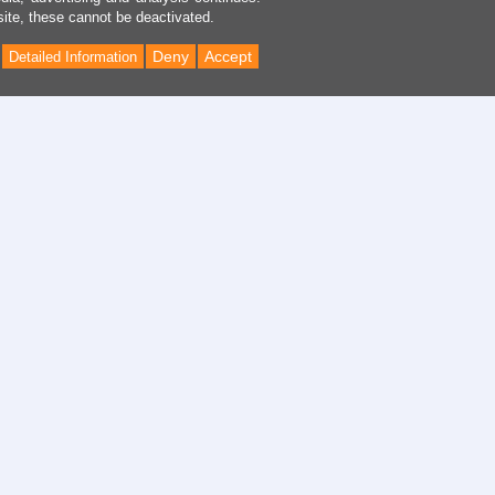
site, these cannot be deactivated.
Deny
Accept
Detailed Information
Back
to
Top