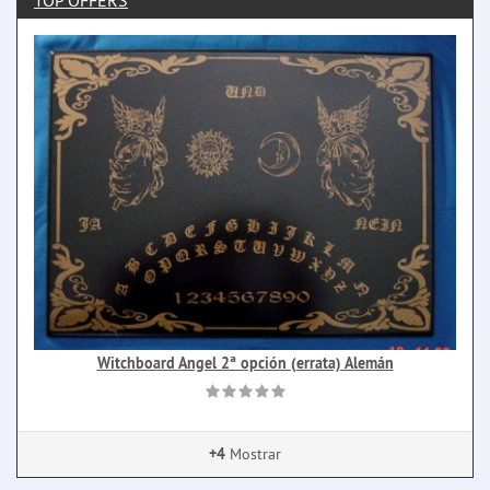
TOP OFFERS
Witchboard Angel 2ª opción (errata) Alemán
+4
Mostrar