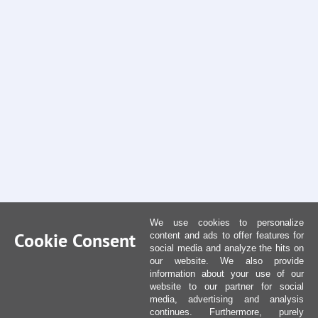
We use cookies to personalize
Cookie Consent
content and ads to offer features for
social media and analyze the hits on
our website. We also provide
information about your use of our
website to our partner for social
media, advertising and analysis
continues. Furthermore, purely