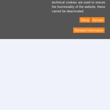
technical cookies are used to ensure
the functionality of the website, these
cannot be deactivated.
Deny
Accept
Detailed Information