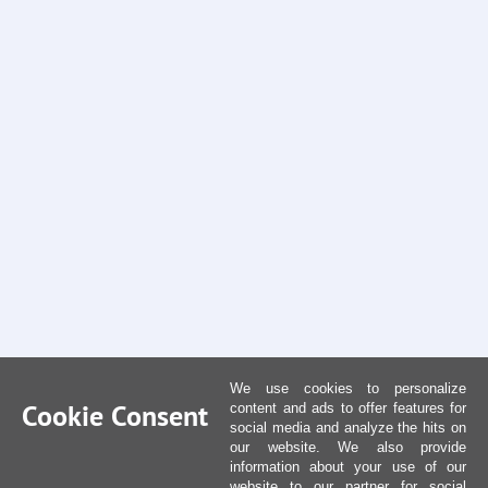
We use cookies to personalize
Cookie Consent
content and ads to offer features for
social media and analyze the hits on
our website. We also provide
information about your use of our
website to our partner for social