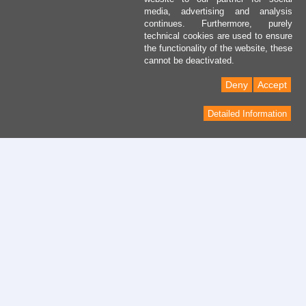
media, advertising and analysis
continues. Furthermore, purely
technical cookies are used to ensure
the functionality of the website, these
cannot be deactivated.
Deny
Accept
Detailed Information