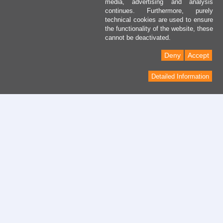
media, advertising and analysis
continues. Furthermore, purely
technical cookies are used to ensure
the functionality of the website, these
cannot be deactivated.
Deny
Accept
Detailed Information