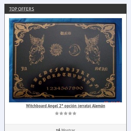
TOP OFFERS
Witchboard Angel 2ª opción (errata) Alemán
+4
Mostrar