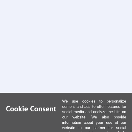
We use cookies to personalize
Cookie Consent
content and ads to offer features for
social media and analyze the hits on
our website. We also provide
information about your use of our
website to our partner for social