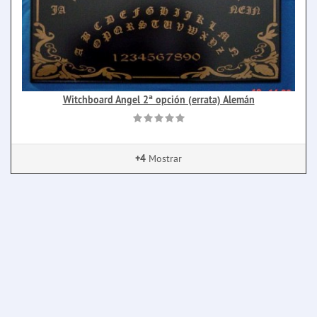
Witchboard Angel 2ª opción (errata) Alemán
+4
Mostrar